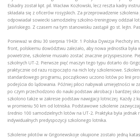
Eskadry został kpt. pil. Wacław Kozłowski, lecz reszta kadry inst
składała się z oficerów rosyjskich. Za przeprowadzenie szkolenia 
odpowiadał sowiecki samodzielny szkolno-treningowy oddział lotn
Jasińskiego. Z czasem na tym stanowisku zastąpił go st. lejtn. Pa
Ponieważ w dniu 30 sierpnia 1943r. 1 Polska Dywizja Piechoty im
front, polskiemu dowództwu zależało, aby nowa jednostka była w
powietrzne, szkolenie musiało zostać znacznie przyspieszone. P
szkolnych UT-2. Pierwsze pięć maszyn tego typu dotarło do Grigor
praktycznie od razu rozpoczęto na nich loty szkoleniowe. Szkol
standardowego programu, początkowo uczono lotów po linii pro
podejścia do lądowania. Później piloci nabywali umiejętności w z
po czym przechodzono do nauki podstaw akrobacji i bardziej s
szkolono także w zakresie podstaw nawigacji lotniczej. Każdy z 
w promieniu 50 km od lotniska. Podstawowe szkolenie zazwyczaj 
średnio 100 samodzielnych lotów na UT-2. Praktyka była jednak r
indywidualnych predyspozycji szkolonego lotnika.
Szkolenie pilotów w Grigoriewskoje okupione zostało jedną katas