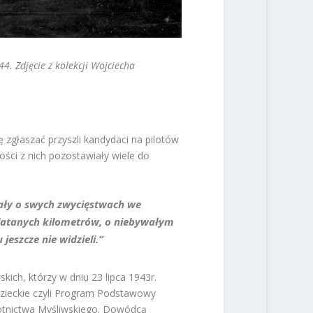
44.
Zdjęcie z kolekcji Wojciecha
ę zgłaszać przyszli kandydaci na pilotów
zości z nich pozostawiały wiele do
dały o swych zwycięstwach we
ylatanych kilometrów, o niebywałym
jeszcze nie widzieli.”
ich, którzy w dniu 23 lipca 1943r.
dzieckie czyli Program Podstawowy
otnictwa Myśliwskiego. Dowódcą