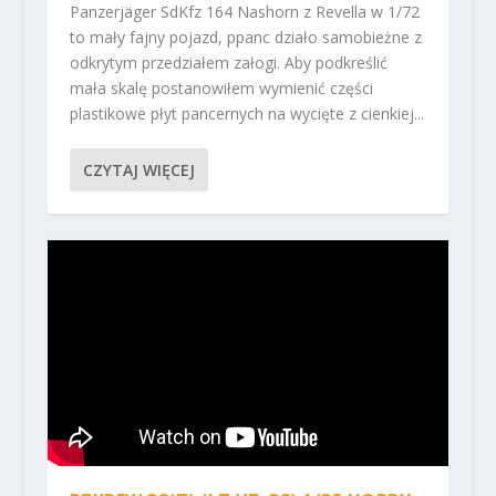
Panzerjäger SdKfz 164 Nashorn z Revella w 1/72
to mały fajny pojazd, ppanc działo samobieżne z
odkrytym przedziałem załogi. Aby podkreślić
mała skalę postanowiłem wymienić części
plastikowe płyt pancernych na wycięte z cienkiej...
CZYTAJ WIĘCEJ