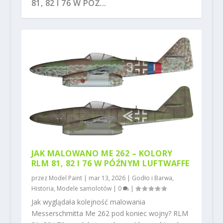
81, 82 I 76 W PÓŹ...
HEINKLE 111 Z HOBBY 2000
PIERWSZY POLSKI FOKKER E.V –
COLOR MODULATION – TECHNIKA
TAJEMNICE MALOW...
WEATHERINGU MODE...
JAK MALOWANO ME 262 – KOLORY
RLM 81, 82 I 76 W PÓŹNYM LUFTWAFFE
przez
Model Paint
|
mar 13, 2026
|
Godło i Barwa
,
Historia
,
Modele samolotów
|
0
|
Jak wyglądała kolejność malowania
Messerschmitta Me 262 pod koniec wojny? RLM