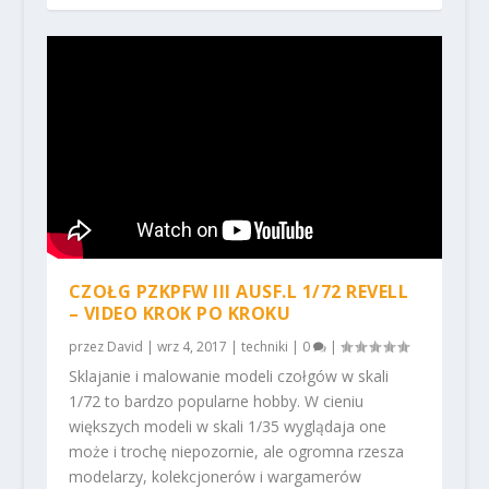
CZOŁG PZKPFW III AUSF.L 1/72 REVELL
– VIDEO KROK PO KROKU
przez
David
|
wrz 4, 2017
|
techniki
|
0
|
Sklajanie i malowanie modeli czołgów w skali
1/72 to bardzo popularne hobby. W cieniu
większych modeli w skali 1/35 wyglądaja one
może i trochę niepozornie, ale ogromna rzesza
modelarzy, kolekcjonerów i wargamerów