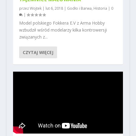
przez
Wojtek
|
lut 6, 2018
|
Godło i Barwa
,
Historia
|
0
|
Model polskiego Fokkera E.V z Arma Hobby
wzbudził wśród modelarzy kilka kontrowersji
związanych z...
CZYTAJ WIĘCEJ