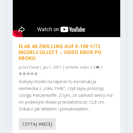
FLAK 40 ZWILLING AUF E-100 1/72
MODELCOLLECT – VIDEO KROK PO
KROKU
przez
David
|
gru 1, 2017
|
techniki
,
video
|
0
|
Kolejny model na tapecie to konstrukcja
niemiecka z „roku 1946”, czyli tajny prototyp
czołgu Panzerwaffe. Z tym, że zamiast wieży ma
on podwójne działa przeciwlotnicze 12,8 cm.
Zobacz jak skleiłem i pomalowałem...
CZYTAJ WIĘCEJ