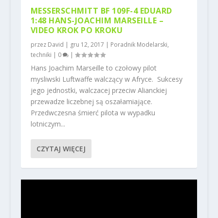
MESSERSCHMITT BF 109F-4 EDUARD
1:48 HANS-JOACHIM MARSEILLE –
VIDEO KROK PO KROKU
przez
David
|
gru 12, 2017
|
Poradnik Modelarski
,
techniki
|
0
|
Hans Joachim Marseille to czołowy pilot
mysliwski Luftwaffe walczący w Afryce. Sukcesy
jego jednostki, walczacej przeciw Alianckiej
przewadze liczebnej są oszałamiające.
Przedwczesna śmierć pilota w wypadku
lotniczym...
CZYTAJ WIĘCEJ