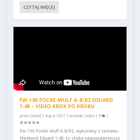
CZYTAJ WIĘCEJ
FW-190 FOCKE-WULF A-8/R2 EDUARD
1:48 – VIDEO KROK PO KROKU
przez
David
|
maj 4, 2017
|
techniki
,
video
|
0
|
Fw-190 Focke-Wulf A-8/R2, wykonany z zestawu
Weekend Eduard 1:48, to chyba najpopularniejszy