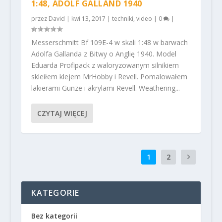
1:48, ADOLF GALLAND 1940
przez
David
|
kwi 13, 2017
|
techniki
,
video
|
0
|
Messerschmitt Bf 109E-4 w skali 1:48 w barwach
Adolfa Gallanda z Bitwy o Anglię 1940. Model
Eduarda Profipack z waloryzowanym silnikiem
skleiłem klejem MrHobby i Revell. Pomalowałem
lakierami Gunze i akrylami Revell. Weathering...
CZYTAJ WIĘCEJ
1
2
KATEGORIE
Bez kategorii