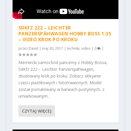
SDKFZ 222 – LEICHTER
PANZERSPÄHWAGEN HOBBY BOSS 1:35
– VIDEO KROK PO KROKU
przez
David
|
maj 30, 2017
|
techniki
,
video
|
0
|
Niemiecki samochód pancerny z Hobby Bossa,
SdKfz 222 – Leichter Panzerspähwagen,
zbudowany krok po kroku. Zobacz sklejanie
części plastikowych i fototrawionych. Model
został pomalowany w barwach pustynnych, z
umiarkowanym...
CZYTAJ WIĘCEJ