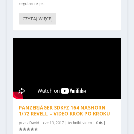
regularnie je...
CZYTAJ WIĘCEJ
PANZERJÄGER SDKFZ 164 NASHORN
1/72 REVELL – VIDEO KROK PO KROKU
przez
David
|
cze 19, 2017
|
techniki
,
video
|
0
|