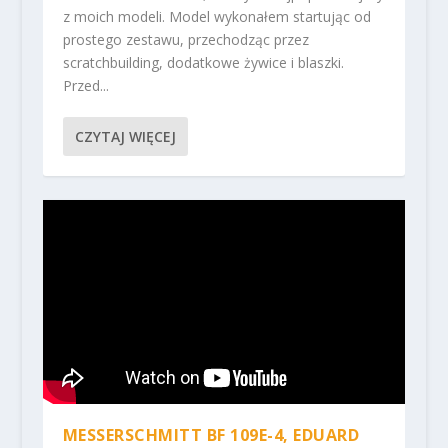
z moich modeli. Model wykonałem startując od
prostego zestawu, przechodząc przez
scratchbuilding, dodatkowe żywice i blaszki.
Przed...
CZYTAJ WIĘCEJ
MESSERSCHMITT BF 109E-4, EDUARD