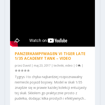
PANZERKAMPFWAGEN VI TIGER LATE
1/35 ACADEMY TANK – VIDEO
przez
David
|
maj 23, 2017
|
techniki
,
video
|
0
|
Tygrys I to chyba najbardziej rozpoznawalny
niemiecki pojazd bojowy. Model w skali 1/35
znajdzie się w prawie każdej kolekcji entuzjasty
tej skali. Skleiłem go praktycznie prosto z
pudełka, dodając kilka prostych i efektywnych...