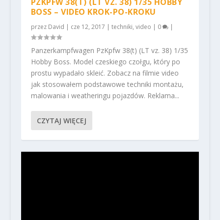
PZKPFW 38(T) (LT VZ. 38) 1/35 HOBBY
BOSS – VIDEO KROK-PO-KROKU
przez
David
|
cze 12, 2017
|
techniki
,
video
|
0
|
Panzerkampfwagen PzKpfw 38(t) (LT vz. 38) 1/35
Hobby Boss. Model czeskiego czołgu, który po
prostu wypadało skleić. Zobacz na filmie video
jak stosowałem podstawowe techniki montażu,
malowania i weatheringu pojazdów. Reklama...
CZYTAJ WIĘCEJ